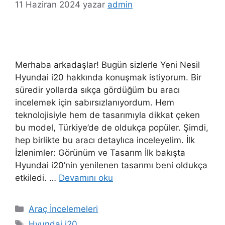
11 Haziran 2024
yazar
admin
Merhaba arkadaşlar! Bugün sizlerle Yeni Nesil
Hyundai i20 hakkında konuşmak istiyorum. Bir
süredir yollarda sıkça gördüğüm bu aracı
incelemek için sabırsızlanıyordum. Hem
teknolojisiyle hem de tasarımıyla dikkat çeken
bu model, Türkiye’de de oldukça popüler. Şimdi,
hep birlikte bu aracı detaylıca inceleyelim. İlk
İzlenimler: Görünüm ve Tasarım İlk bakışta
Hyundai i20’nin yenilenen tasarımı beni oldukça
etkiledi. …
Devamını oku
Kategoriler
Araç İncelemeleri
Etiketler
Hyundai i20