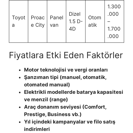
1.300
Dizel
.000
Toyot
Proac
Panel
Otom
1.5 D-
–
a
e City
van
atik
4D
1.700
.000
Fiyatlara Etki Eden Faktörler
Motor teknolojisi ve vergi oranları
Şanzıman tipi (manuel, otomatik,
otomated manual)
Elektrikli modellerde batarya kapasitesi
ve menzil (range)
Araç donanım seviyesi (Comfort,
Prestige, Business vb.)
Yıl içindeki kampanyalar ve filo satış
indirimleri