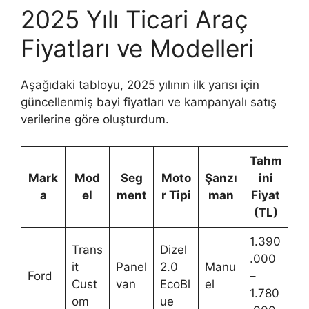
2025 Yılı Ticari Araç
Fiyatları ve Modelleri
Aşağıdaki tabloyu, 2025 yılının ilk yarısı için
güncellenmiş bayi fiyatları ve kampanyalı satış
verilerine göre oluşturdum.
Tahm
Mark
Mod
Seg
Moto
Şanzı
ini
a
el
ment
r Tipi
man
Fiyat
(TL)
1.390
Trans
Dizel
.000
it
Panel
2.0
Manu
Ford
–
Cust
van
EcoBl
el
1.780
om
ue