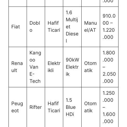
.000
1.6
910.0
Multij
Dobl
Hafif
Manu
00 –
Fiat
et
o
Ticari
el/AT
1.220
Diese
.000
l
Kang
1.800
oo
90kW
.000
Rena
Elektr
Otom
Van
Elektr
–
ult
ikli
atik
E-
ik
2.050
Tech
.000
1.250
1.5
.000
Peug
Hafif
Otom
Rifter
Blue
–
eot
Ticari
atik
HDi
1.600
.000