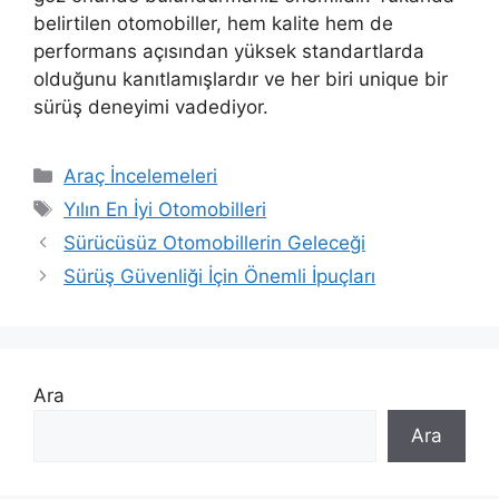
belirtilen otomobiller, hem kalite hem de
performans açısından yüksek standartlarda
olduğunu kanıtlamışlardır ve her biri unique bir
sürüş deneyimi vadediyor.
Kategoriler
Araç İncelemeleri
Etiketler
Yılın En İyi Otomobilleri
Sürücüsüz Otomobillerin Geleceği
Sürüş Güvenliği İçin Önemli İpuçları
Ara
Ara