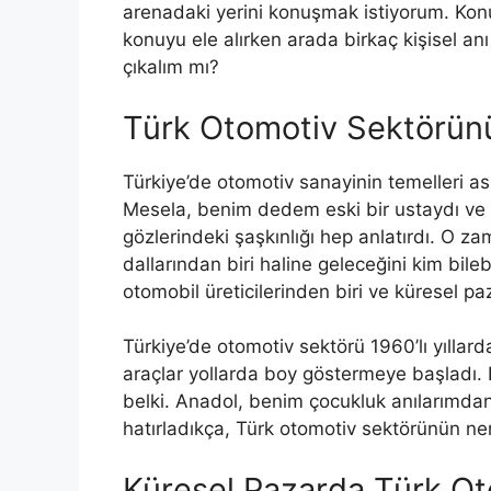
arenadaki yerini konuşmak istiyorum. Kon
konuyu ele alırken arada birkaç kişisel an
çıkalım mı?
Türk Otomotiv Sektörünü
Türkiye’de otomotiv sanayinin temelleri a
Mesela, benim dedem eski bir ustaydı ve g
gözlerindeki şaşkınlığı hep anlatırdı. O z
dallarından biri haline geleceğini kim bile
otomobil üreticilerinden biri ve küresel p
Türkiye’de otomotiv sektörü 1960’lı yıllar
araçlar yollarda boy göstermeye başladı. Bu
belki. Anadol, benim çocukluk anılarımdan
hatırladıkça, Türk otomotiv sektörünün ne
Küresel Pazarda Türk O