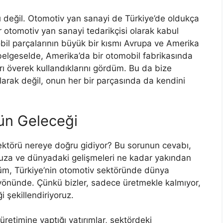
rlı değil. Otomotiv yan sanayi de Türkiye’de oldukça
 otomotiv yan sanayi tedarikçisi olarak kabul
obil parçalarının büyük bir kısmı Avrupa ve Amerika
 belgeselde, Amerika’da bir otomobil fabrikasında
rı överek kullandıklarını gördüm. Bu da bize
larak değil, onun her bir parçasında da kendini
ün Geleceği
ektörü nereye doğru gidiyor? Bu sorunun cevabı,
muza ve dünyadaki gelişmeleri ne kadar yakından
üşüm, Türkiye’nin otomotiv sektöründe dünya
 yönünde. Çünkü bizler, sadece üretmekle kalmıyor,
 şekillendiriyoruz.
üretimine yaptığı yatırımlar, sektördeki