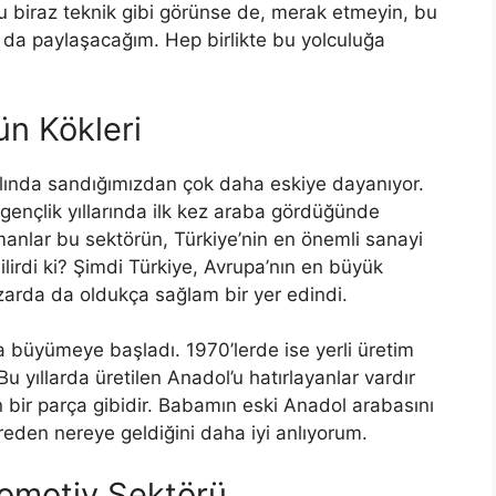
u biraz teknik gibi görünse de, merak etmeyin, bu
ı da paylaşacağım. Hep birlikte bu yolculuğa
n Kökleri
slında sandığımızdan çok daha eskiye dayanıyor.
ençlik yıllarında ilk kez araba gördüğünde
amanlar bu sektörün, Türkiye’nin en önemli sanayi
bilirdi ki? Şimdi Türkiye, Avrupa’nın en büyük
azarda da oldukça sağlam bir yer edindi.
da büyümeye başladı. 1970’lerde ise yerli üretim
 yıllarda üretilen Anadol’u hatırlayanlar vardır
 bir parça gibidir. Babamın eski Anadol arabasını
reden nereye geldiğini daha iyi anlıyorum.
tomotiv Sektörü