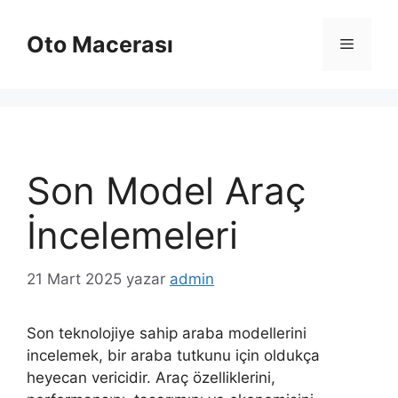
İçeriğe
atla
Oto Macerası
Menü
Son Model Araç
İncelemeleri
21 Mart 2025
yazar
admin
Son teknolojiye sahip araba modellerini
incelemek, bir araba tutkunu için oldukça
heyecan vericidir. Araç özelliklerini,