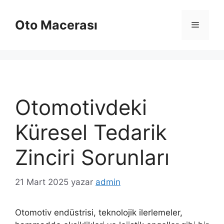
İçeriğe
atla
Oto Macerası
Menü
Otomotivdeki
Küresel Tedarik
Zinciri Sorunları
21 Mart 2025
yazar
admin
Otomotiv endüstrisi, teknolojik ilerlemeler,