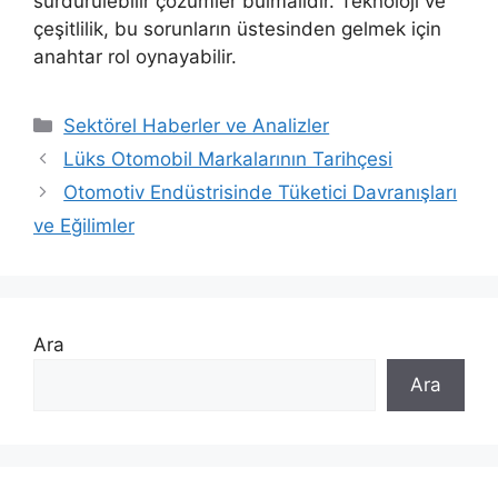
sürdürülebilir çözümler bulmalıdır. Teknoloji ve
çeşitlilik, bu sorunların üstesinden gelmek için
anahtar rol oynayabilir.
Kategoriler
Sektörel Haberler ve Analizler
Lüks Otomobil Markalarının Tarihçesi
Otomotiv Endüstrisinde Tüketici Davranışları
ve Eğilimler
Ara
Ara