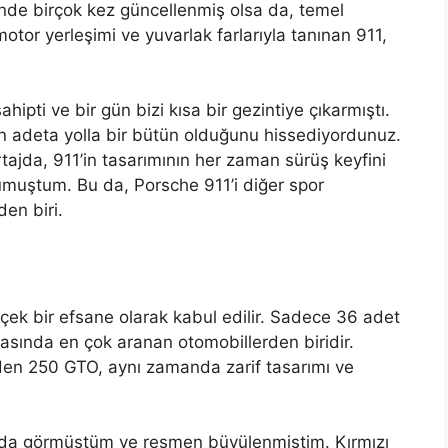
çinde birçok kez güncellenmiş olsa da, temel
motor yerleşimi ve yuvarlak farlarıyla tanınan 911,
hipti ve bir gün bizi kısa bir gezintiye çıkarmıştı.
nın adeta yolla bir bütün olduğunu hissediyordunuz.
tajda, 911’in tasarımının her zaman sürüş keyfini
umuştum. Bu da, Porsche 911’i diğer spor
den biri.
ek bir efsane olarak kabul edilir. Sadece 36 adet
rasında en çok aranan otomobillerden biridir.
eden 250 GTO, aynı zamanda zarif tasarımı ve
rında görmüştüm ve resmen büyülenmiştim. Kırmızı