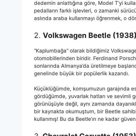
dedemin anlattığına göre, Model T’yi kul
pedalların farklı işlevleri, o zamanki sür
aslında araba kullanmayı öğrenmek, o dön
2.
Volkswagen Beetle (1938
“Kaplumbağa” olarak bildiğimiz Volkswagen
otomobillerinden biridir. Ferdinand Porsch
sonlarında Almanya’da üretilmeye başland
genelinde büyük bir popülerlik kazandı.
Küçüklüğümde, komşumuzun garajında eski 
gördüğümde, yuvarlak hatları ve sevimli g
görünüşüyle değil, aynı zamanda dayanıklı
bir kaynakta okumuştum, bir Beetle sahib
kullanmış! Bu da Beetle’ın ne kadar güvenil