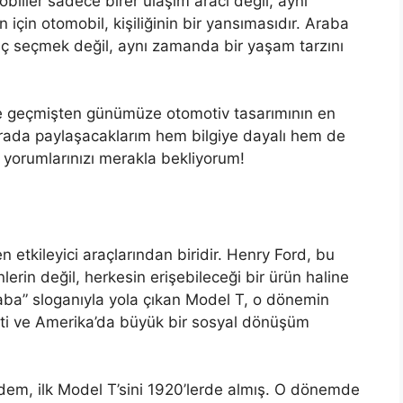
obiller sadece birer ulaşım aracı değil, aynı
 için otomobil, kişiliğinin bir yansımasıdır. Araba
raç seçmek değil, aynı zamanda bir yaşam tarzını
ikte geçmişten günümüze otomotiv tasarımının en
urada paylaşacaklarım hem bilgiye dayalı hem de
e yorumlarınızı merakla bekliyorum!
n etkileyici araçlarından biridir. Henry Ford, bu
lerin değil, herkesin erişebileceği bir ürün haline
raba” sloganıyla yola çıkan Model T, o dönemin
pti ve Amerika’da büyük bir sosyal dönüşüm
dem, ilk Model T’sini 1920’lerde almış. O dönemde