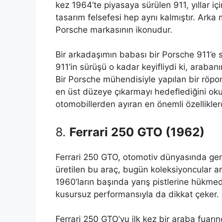
kez 1964’te piyasaya sürülen 911, yıllar i
tasarım felsefesi hep aynı kalmıştır. Arka 
Porsche markasının ikonudur.
Bir arkadaşımın babası bir Porsche 911’e sa
911’in sürüşü o kadar keyifliydi ki, araba
Bir Porsche mühendisiyle yapılan bir röpor
en üst düzeye çıkarmayı hedeflediğini ok
otomobillerden ayıran en önemli özellikler
8.
Ferrari 250 GTO (1962)
Ferrari 250 GTO, otomotiv dünyasında gerç
üretilen bu araç, bugün koleksiyoncular a
1960’ların başında yarış pistlerine hükm
kusursuz performansıyla da dikkat çeker.
Ferrari 250 GTO’yu ilk kez bir araba fua