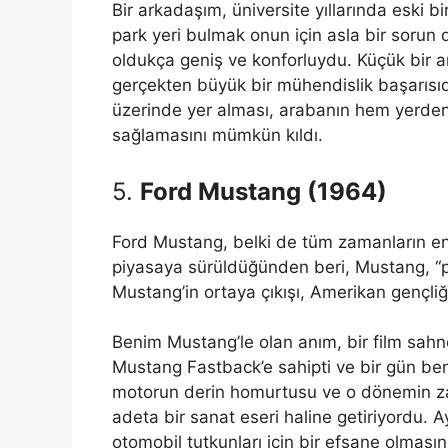
Bir arkadaşım, üniversite yıllarında eski b
park yeri bulmak onun için asla bir sorun 
oldukça geniş ve konforluydu. Küçük bir 
gerçekten büyük bir mühendislik başarısıdı
üzerinde yer alması, arabanın hem yerden 
sağlamasını mümkün kıldı.
5.
Ford Mustang (1964)
Ford Mustang, belki de tüm zamanların en 
piyasaya sürüldüğünden beri, Mustang, “po
Mustang’in ortaya çıkışı, Amerikan gençliğ
Benim Mustang’le olan anım, bir film sahne
Mustang Fastback’e sahipti ve bir gün beni
motorun derin homurtusu ve o dönemin zari
adeta bir sanat eseri haline getiriyordu. A
otomobil tutkunları için bir efsane olması