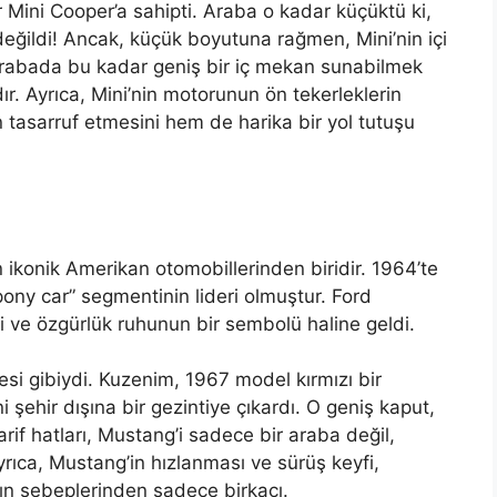
ir Mini Cooper’a sahipti. Araba o kadar küçüktü ki,
değildi! Ancak, küçük boyutuna rağmen, Mini’nin içi
arabada bu kadar geniş bir iç mekan sunabilmek
r. Ayrıca, Mini’nin motorunun ön tekerleklerin
tasarruf etmesini hem de harika bir yol tutuşu
ikonik Amerikan otomobillerinden biridir. 1964’te
ny car” segmentinin lideri olmuştur. Ford
i ve özgürlük ruhunun bir sembolü haline geldi.
si gibiydi. Kuzenim, 1967 model kırmızı bir
 şehir dışına bir gezintiye çıkardı. O geniş kaput,
f hatları, Mustang’i sadece bir araba değil,
yrıca, Mustang’in hızlanması ve sürüş keyfi,
nın sebeplerinden sadece birkaçı.