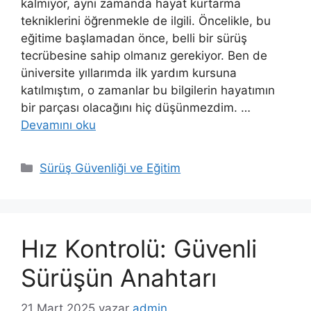
kalmıyor, aynı zamanda hayat kurtarma
tekniklerini öğrenmekle de ilgili. Öncelikle, bu
eğitime başlamadan önce, belli bir sürüş
tecrübesine sahip olmanız gerekiyor. Ben de
üniversite yıllarımda ilk yardım kursuna
katılmıştım, o zamanlar bu bilgilerin hayatımın
bir parçası olacağını hiç düşünmezdim. …
Devamını oku
K
Sürüş Güvenliği ve Eğitim
a
t
e
g
Hız Kontrolü: Güvenli
o
r
Sürüşün Anahtarı
i
l
21 Mart 2025
yazar
admin