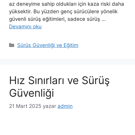
az deneyime sahip oldukları için kaza riski daha
yüksektir. Bu yüzden genç sürücülere yönelik
güvenli sürüş eğitimleri, sadece sürüş …
Devamını oku
K
Sürüş Güvenliği ve Eğitim
a
t
e
g
Hız Sınırları ve Sürüş
o
r
Güvenliği
i
l
21 Mart 2025
yazar
admin
e
r