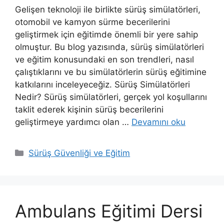
Gelişen teknoloji ile birlikte sürüş simülatörleri,
otomobil ve kamyon sürme becerilerini
geliştirmek için eğitimde önemli bir yere sahip
olmuştur. Bu blog yazısında, sürüş simülatörleri
ve eğitim konusundaki en son trendleri, nasıl
çalıştıklarını ve bu simülatörlerin sürüş eğitimine
katkılarını inceleyeceğiz. Sürüş Simülatörleri
Nedir? Sürüş simülatörleri, gerçek yol koşullarını
taklit ederek kişinin sürüş becerilerini
geliştirmeye yardımcı olan …
Devamını oku
K
Sürüş Güvenliği ve Eğitim
a
t
e
g
Ambulans Eğitimi Dersi
o