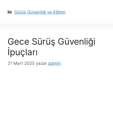
K
Sürüş Güvenliği ve Eğitim
a
t
e
g
Gece Sürüş Güvenliği
o
r
İpuçları
i
l
21 Mart 2025
yazar
admin
e
r