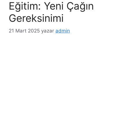
r
Eğitim: Yeni Çağın
i
Gereksinimi
l
e
21 Mart 2025
yazar
admin
r