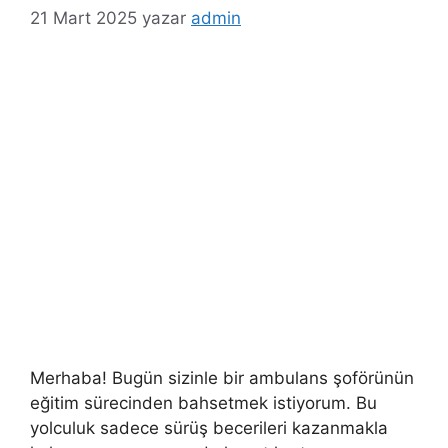
r
21 Mart 2025
yazar
admin
i
l
e
r
Merhaba! Bugün sizinle bir ambulans şoförünün
eğitim sürecinden bahsetmek istiyorum. Bu
yolculuk sadece sürüş becerileri kazanmakla