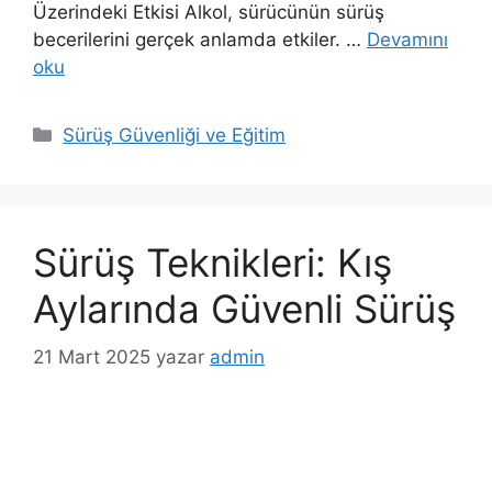
Üzerindeki Etkisi Alkol, sürücünün sürüş
becerilerini gerçek anlamda etkiler. …
Devamını
oku
K
Sürüş Güvenliği ve Eğitim
a
t
e
g
Sürüş Teknikleri: Kış
o
r
Aylarında Güvenli Sürüş
i
l
21 Mart 2025
yazar
admin
e
r