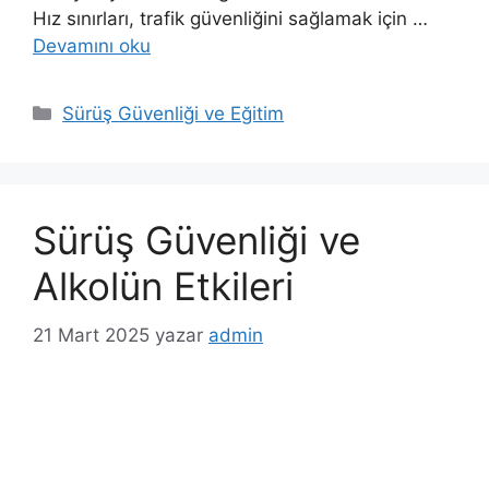
Hız sınırları, trafik güvenliğini sağlamak için …
Devamını oku
K
Sürüş Güvenliği ve Eğitim
a
t
e
g
Sürüş Güvenliği ve
o
r
Alkolün Etkileri
i
l
21 Mart 2025
yazar
admin
e
r