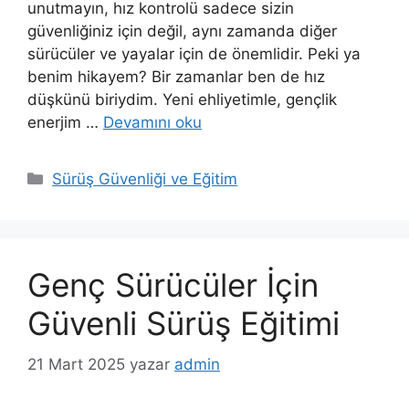
unutmayın, hız kontrolü sadece sizin
güvenliğiniz için değil, aynı zamanda diğer
sürücüler ve yayalar için de önemlidir. Peki ya
benim hikayem? Bir zamanlar ben de hız
düşkünü biriydim. Yeni ehliyetimle, gençlik
enerjim …
Devamını oku
K
Sürüş Güvenliği ve Eğitim
a
t
e
g
Genç Sürücüler İçin
o
r
Güvenli Sürüş Eğitimi
i
l
21 Mart 2025
yazar
admin
e
r