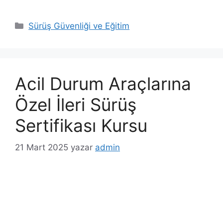
K
Sürüş Güvenliği ve Eğitim
a
t
e
g
Acil Durum Araçlarına
o
r
Özel İleri Sürüş
i
Sertifikası Kursu
l
e
21 Mart 2025
yazar
admin
r