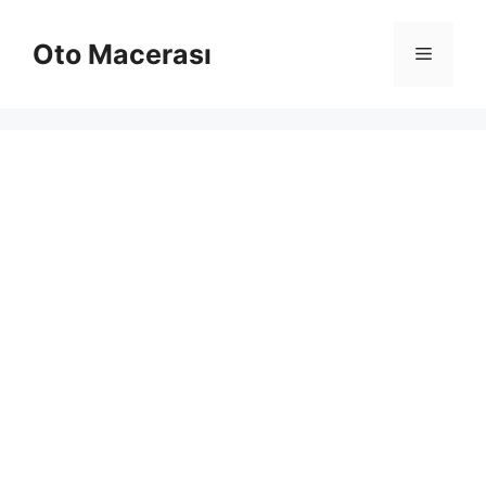
İçeriğe
atla
Oto Macerası
Menü