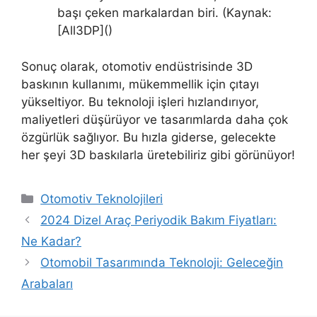
başı çeken markalardan biri. (Kaynak:
[All3DP]()
Sonuç olarak, otomotiv endüstrisinde 3D
baskının kullanımı, mükemmellik için çıtayı
yükseltiyor. Bu teknoloji işleri hızlandırıyor,
maliyetleri düşürüyor ve tasarımlarda daha çok
özgürlük sağlıyor. Bu hızla giderse, gelecekte
her şeyi 3D baskılarla üretebiliriz gibi görünüyor!
K
Otomotiv Teknolojileri
a
2024 Dizel Araç Periyodik Bakım Fiyatları:
t
Ne Kadar?
e
Otomobil Tasarımında Teknoloji: Geleceğin
g
Arabaları
o
r