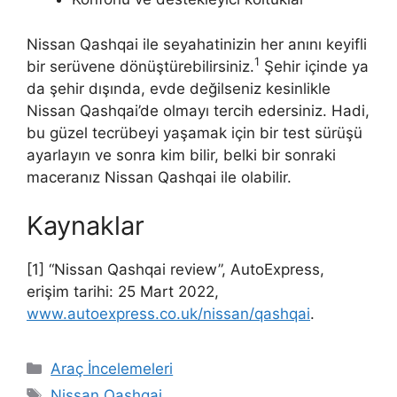
Nissan Qashqai ile seyahatinizin her anını keyifli
1
bir serüvene dönüştürebilirsiniz.
Şehir içinde ya
da şehir dışında, evde değilseniz kesinlikle
Nissan Qashqai’de olmayı tercih edersiniz. Hadi,
bu güzel tecrübeyi yaşamak için bir test sürüşü
ayarlayın ve sonra kim bilir, belki bir sonraki
maceranız Nissan Qashqai ile olabilir.
Kaynaklar
[1] “Nissan Qashqai review”, AutoExpress,
erişim tarihi: 25 Mart 2022,
www.autoexpress.co.uk/nissan/qashqai
.
Kategoriler
Araç İncelemeleri
Etiketler
Nissan Qashqai