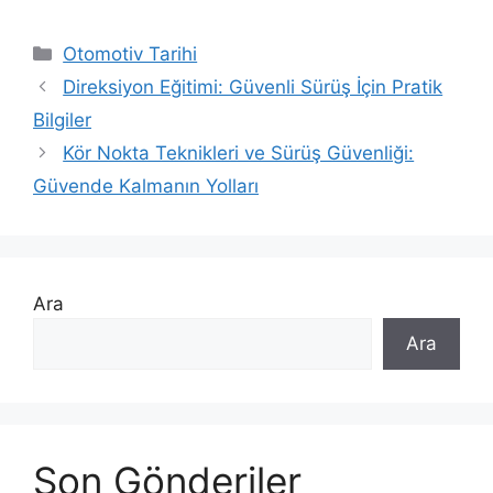
Kategoriler
Otomotiv Tarihi
Direksiyon Eğitimi: Güvenli Sürüş İçin Pratik
Bilgiler
Kör Nokta Teknikleri ve Sürüş Güvenliği:
Güvende Kalmanın Yolları
Ara
Ara
Son Gönderiler