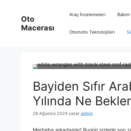
İçeriğe
atla
Araç İncelemeleri
Bakım 
Oto
Macerası
Otomotiv Teknolojileri
Se
Bayiden Sıfır Ara
Yılında Ne Bekle
28 Ağustos 2024
yazar
admin
Merhaba arkadaşlar! Bugün sizlerle son z