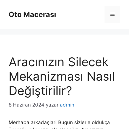
İçeriğe
atla
Oto Macerası
Menü
Aracınızın Silecek
Mekanizması Nasıl
Değiştirilir?
8 Haziran 2024
yazar
admin
Merhaba arkadaşlar! Bugün sizlerle oldukça