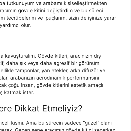
aba tutkunuyum ve arabamı kişiselleştirmekten
acımın gövde kitini değiştirdim ve bu süreci
 tecrübelerim ve ipuçlarım, sizin de işinize yarar
yardımcı olur.
ğa kavuşturalım. Gövde kitleri, aracınızın dış
f, daha şık veya daha agresif bir görünüm
llikle tamponlar, yan etekler, arka difüzör ve
çalar, arabanızın aerodinamik performansını
Ancak çoğu insan, gövde kitlerini estetik amaçlı
ş katmak ister.
ere Dikkat Etmeliyiz?
nceli kısmı. Ama bu sürecin sadece “güzel” olanı
erek. Geçen sene aracımın gövde kitini seçerken