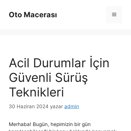
İçeriğe
atla
Oto Macerası
Menü
Acil Durumlar İçin
Güvenli Sürüş
Teknikleri
30 Haziran 2024
yazar
admin
Merhaba! Bugün, hepimizin bir gün