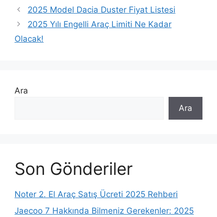
a
2025 Model Dacia Duster Fiyat Listesi
t
2025 Yılı Engelli Araç Limiti Ne Kadar
e
Olacak!
g
o
r
i
l
Ara
e
Ara
r
Son Gönderiler
Noter 2. El Araç Satış Ücreti 2025 Rehberi
Jaecoo 7 Hakkında Bilmeniz Gerekenler: 2025