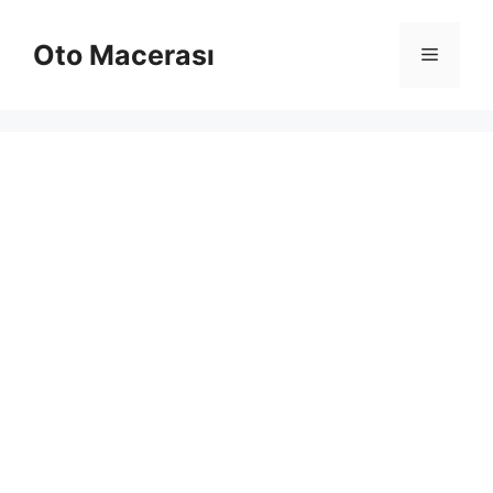
İçeriğe
atla
Oto Macerası
Menü