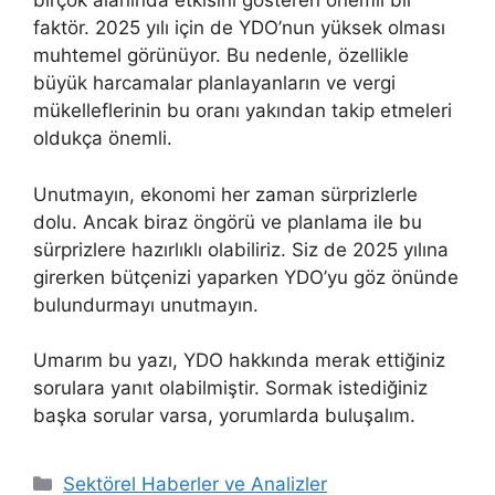
birçok alanında etkisini gösteren önemli bir
faktör. 2025 yılı için de YDO’nun yüksek olması
muhtemel görünüyor. Bu nedenle, özellikle
büyük harcamalar planlayanların ve vergi
mükelleflerinin bu oranı yakından takip etmeleri
oldukça önemli.
Unutmayın, ekonomi her zaman sürprizlerle
dolu. Ancak biraz öngörü ve planlama ile bu
sürprizlere hazırlıklı olabiliriz. Siz de 2025 yılına
girerken bütçenizi yaparken YDO’yu göz önünde
bulundurmayı unutmayın.
Umarım bu yazı, YDO hakkında merak ettiğiniz
sorulara yanıt olabilmiştir. Sormak istediğiniz
başka sorular varsa, yorumlarda buluşalım.
K
Sektörel Haberler ve Analizler